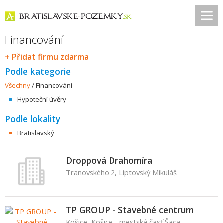
Financování
+ Přidat firmu zdarma
Podle kategorie
Všechny
/
Financování
Hypoteční úvěry
Podle lokality
Bratislavský
Droppová Drahomíra
Tranovského 2, Liptovský Mikuláš
TP GROUP - Stavebné centrum
Košice, Košice - mestská časť Šaca