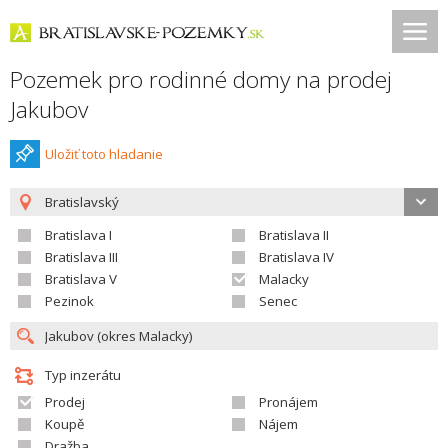
Pozemek pro rodinné domy na prodej
Jakubov
Uložiť toto hladanie
Bratislavský
Bratislava I
Bratislava II
Bratislava III
Bratislava IV
Bratislava V
Malacky
Pezinok
Senec
Typ inzerátu
Prodej
Pronájem
Koupě
Nájem
Dražba