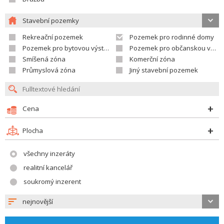
Stavební pozemky
Rekreační pozemek
Pozemek pro rodinné domy
Pozemek pro bytovou výstavbu
Pozemek pro občanskou vybavenost
Smíšená zóna
Komerční zóna
Průmyslová zóna
Jiný stavební pozemek
Cena
Plocha
všechny inzeráty
realitní kancelář
soukromý inzerent
nejnovější