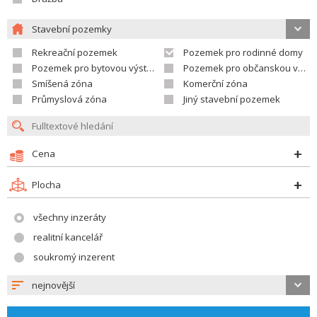
Stavební pozemky
Rekreační pozemek
Pozemek pro rodinné domy
Pozemek pro bytovou výstavbu
Pozemek pro občanskou vybavenost
Smíšená zóna
Komerční zóna
Průmyslová zóna
Jiný stavební pozemek
Cena
Plocha
všechny inzeráty
realitní kancelář
soukromý inzerent
nejnovější