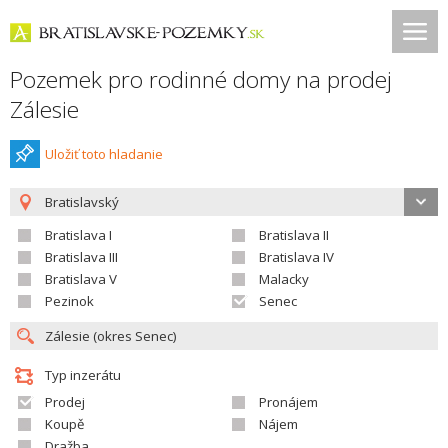
Pozemek pro rodinné domy na prodej
Zálesie
Uložiť toto hladanie
Bratislavský
Bratislava I
Bratislava II
Bratislava III
Bratislava IV
Bratislava V
Malacky
Pezinok
Senec
Typ inzerátu
Prodej
Pronájem
Koupě
Nájem
Dražba