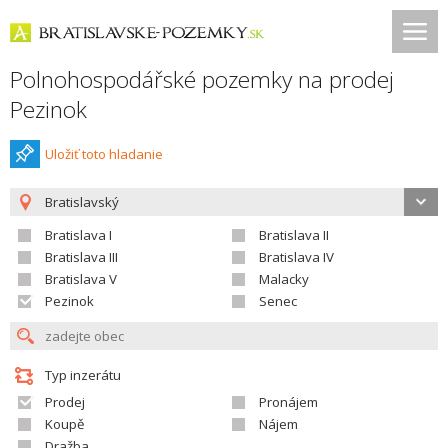
Polnohospodářské pozemky na prodej
Pezinok
Uložiť toto hladanie
Bratislavský
Bratislava I
Bratislava II
Bratislava III
Bratislava IV
Bratislava V
Malacky
Pezinok
Senec
Typ inzerátu
Prodej
Pronájem
Koupě
Nájem
Dražba