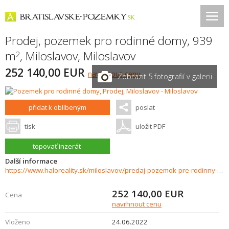
Prodej, pozemek pro rodinné domy, 939
m
,
Miloslavov
,
Miloslavov
2
252 140,00 EUR
navrhnout cenu
Zobrazit 5 fotografií v galerii
přidat k oblíbeným
poslat
tisk
uložit PDF
topovať inzerát
Další informace
https://www.haloreality.sk/miloslavov/predaj-pozemok-pre-rodinny-dom-939-m2-miloslavov/58561
252 140,00
EUR
Cena
navrhnout cenu
Vloženo
24.06.2022