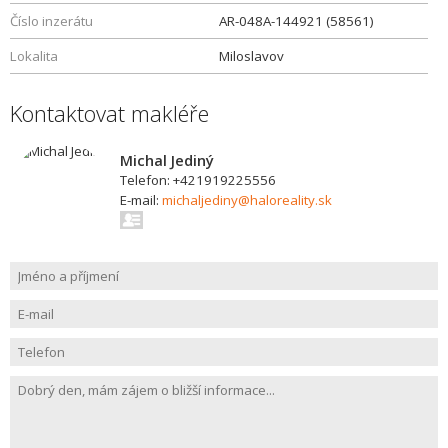
Číslo inzerátu
AR-048A-144921 (58561)
Lokalita
Miloslavov
Kontaktovat makléře
Michal Jediný
Telefon: +421919225556
E-mail:
michaljediny@haloreality.sk