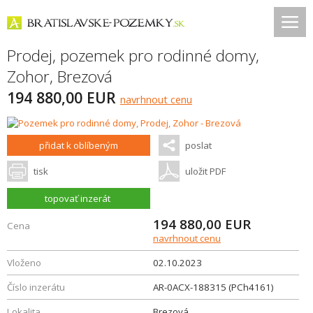
Prodej, pozemek pro rodinné domy,
Zohor
,
Brezová
194 880,00 EUR
navrhnout cenu
přidat k oblíbeným
poslat
tisk
uložit PDF
topovať inzerát
194 880,00
EUR
Cena
navrhnout cenu
Vloženo
02.10.2023
Číslo inzerátu
AR-0ACX-188315 (PCh4161)
Lokalita
Brezová