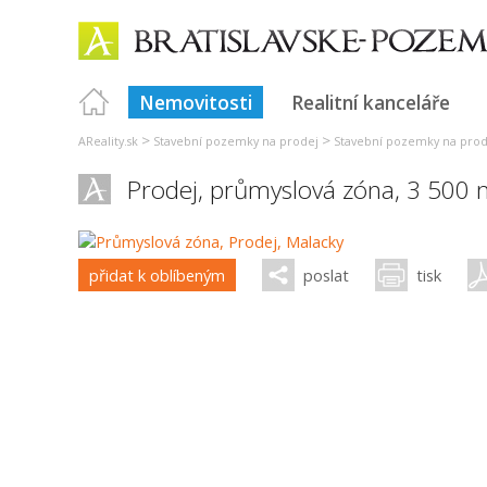
Nemovitosti
Realitní kanceláře
>
>
AReality.sk
Stavební pozemky na prodej
Stavební pozemky na prode
Prodej, průmyslová zóna, 3 500
přidat k oblíbeným
poslat
tisk