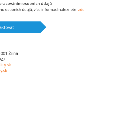
zpracováním osobních údajů
u osobních údajů, více informací naleznete
zde
aktovat
1001
Žilina
027
lity.sk
y.sk