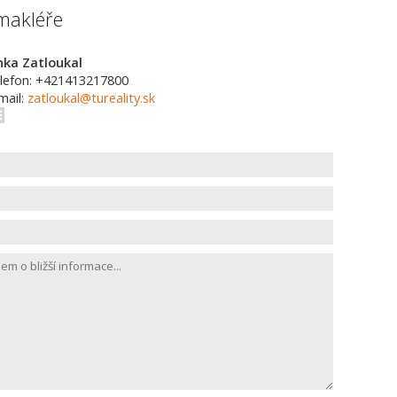
makléře
nka Zatloukal
lefon: +421413217800
mail:
zatloukal@tureality.sk