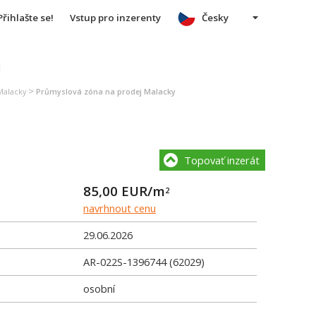
Přihlašte se!
Vstup pro inzerenty
Česky
u
>
Malacky
Průmyslová zóna na prodej Malacky
Topovať inzerát
85,00
EUR/m
2
navrhnout cenu
29.06.2026
AR-022S-1396744 (62029)
osobní