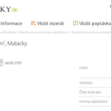
Informace
Vložit inzerát
Vložit poptávk
>
>
j Bratislava
Stavební pozemky na prodej Malacky
Stavební pozemky na prodej 
 m
,
Malacky
2
uložit PDF
Cena
Vloženo
Číslo inzerátu
Forma vlastnictví