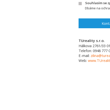
Souhlasím se 
Dbáme na ochran
Kont
TUreality s.r.o.
Hálkova 2761/33
0
Telefon:
0948 777 
E-mail:
zilina@turea
Web:
www.TUrealit