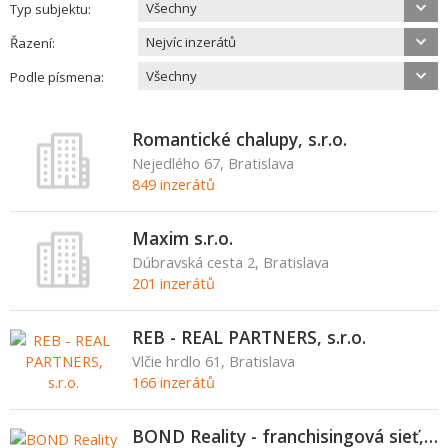
Všechny
Typ subjektu:
Nejvíc inzerátů
Řazení:
Všechny
Podle písmena:
Romantické chalupy, s.r.o.
Nejedlého 67, Bratislava
849 inzerátů
Maxim s.r.o.
Dúbravská cesta 2, Bratislava
201 inzerátů
REB - REAL PARTNERS, s.r.o.
Vlčie hrdlo 61, Bratislava
166 inzerátů
BOND Reality - franchisingová sieť, s.r.o.