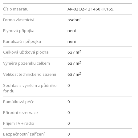
Číslo inzerátu
AR-02O2-121460 (IK165)
Forma vlastnictví
osobní
Plynová přípojka
není
Kanalizační přípojka
není
2
Celková užitková plocha
637 m
2
Výměra pozemku celkem
637 m
2
Velikost technického zázemí
637 m
Souhlas s vynětím z půdního
0
fondu
Památková péče
0
Přírodní rezervace
0
Příjem TV + rádio
0
Bezpečnostní zařízení
0