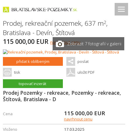
Prodej, rekreační pozemek, 637 m
,
2
Bratislava - Devín
,
Štítová
115 000,00 EUR
navrhnout cenu
Zobrazit 7 fotografií v galerii
přidat k oblíbeným
poslat
tisk
uložit PDF
topovať inzerát
Prodej Pozemky - rekreace, Pozemky - rekreace,
Štítová, Bratislava - D
115 000,00
EUR
Cena
navrhnout cenu
Vloženo
17.03.2025