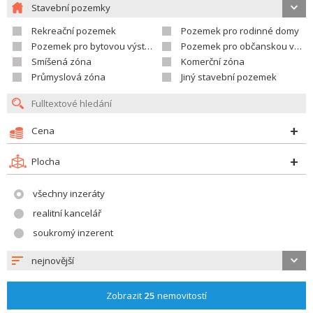
Stavební pozemky
Rekreační pozemek
Pozemek pro rodinné domy
Pozemek pro bytovou výstavbu
Pozemek pro občanskou vybavenost
Smíšená zóna
Komerční zóna
Průmyslová zóna
Jiný stavební pozemek
Cena
Plocha
všechny inzeráty
realitní kancelář
soukromý inzerent
nejnovější
Zobrazit
25
nemovitostí