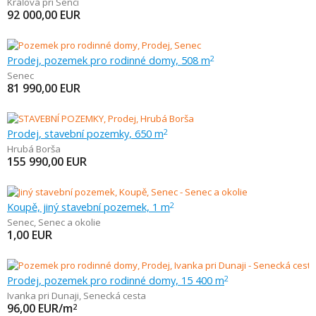
Kráľová pri Senci
92 000,00
EUR
Prodej, pozemek pro rodinné domy, 508 m
2
Senec
81 990,00
EUR
Prodej, stavební pozemky, 650 m
2
Hrubá Borša
155 990,00
EUR
Koupě, jiný stavební pozemek, 1 m
2
Senec
,
Senec a okolie
1,00
EUR
Prodej, pozemek pro rodinné domy, 15 400 m
2
Ivanka pri Dunaji
,
Senecká cesta
96,00
EUR/m
2