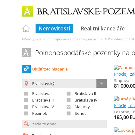
Nemovitosti
Realitní kanceláře
>
>
AReality.sk
Polnohospodářské pozemky na prodej
Polnohospodářsk
Polnohospodářské pozemky na p
Uložiť toto hladanie
Prodej, z
Stupava
Bratislavský
81 000,0
Bratislava I
Bratislava II
Bratislava III
Bratislava IV
Prodej, o
Bratislava V
Malacky
Lozorno
,
T
Pezinok
Senec
185,00
E