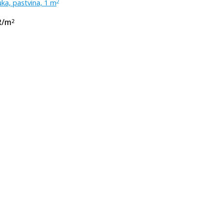
uka, pastvina, 1 m
2
R/m
2