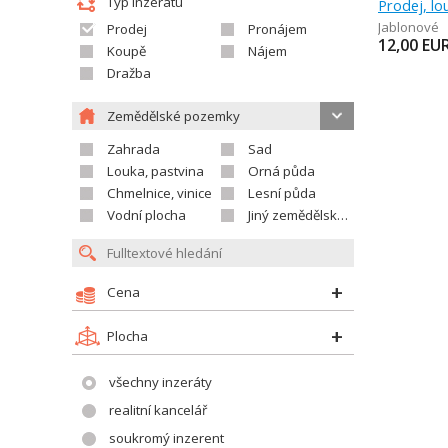
Typ inzerátu
Prodej, lo
Jablonové
Prodej
Pronájem
12,00
EU
Koupě
Nájem
Dražba
Zemědělské pozemky
Zahrada
Sad
Louka, pastvina
Orná půda
Chmelnice, vinice
Lesní půda
Vodní plocha
Jiný zemědělský pozemek
Cena
Plocha
všechny inzeráty
realitní kancelář
soukromý inzerent