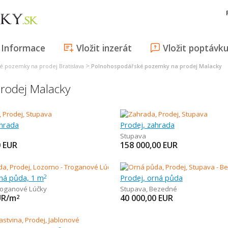
Informace
Vložit inzerát
Vložit poptávk
>
é pozemky na prodej Bratislava
Polnohospodářské pozemky na prodej Malacky
rodej Malacky
ahrada
Prodej, zahrada
Stupava
0
EUR
158 000,00
EUR
rná půda, 1 m
Prodej, orná půda
2
roganové Lúčky
Stupava
,
Bezedné
UR/m
40 000,00
EUR
2