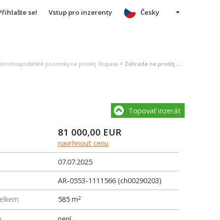
Přihlašte se!
Vstup pro inzerenty
Česky
u
>
olnohospodářské pozemky na prodej Stupava
Zahrada na prodej Stupava
Topovať inzerát
81 000,00
EUR
navrhnout cenu
07.07.2025
AR-0553-1111566 (ch00290203)
elkem
585 m
2
a
není