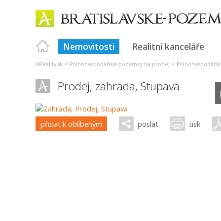
Nemovitosti
Realitní kanceláře
>
>
AReality.sk
Polnohospodářské pozemky na prodej
Polnohospodářsk
Prodej, zahrada,
Stupava
přidat k oblíbeným
poslat
tisk