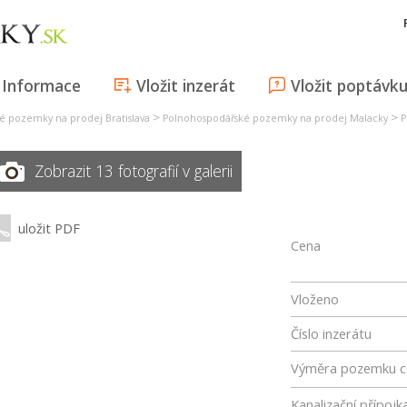
Informace
Vložit inzerát
Vložit poptávk
>
>
é pozemky na prodej Bratislava
Polnohospodářské pozemky na prodej Malacky
P
Zobrazit 13 fotografií v galerii
uložit PDF
Cena
Vloženo
Číslo inzerátu
Výměra pozemku c
Kanalizační přípojk