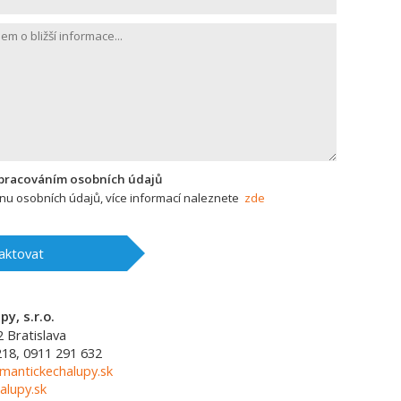
zpracováním osobních údajů
u osobních údajů, více informací naleznete
zde
aktovat
y, s.r.o.
2
Bratislava
218, 0911 291 632
mantickechalupy.sk
alupy.sk