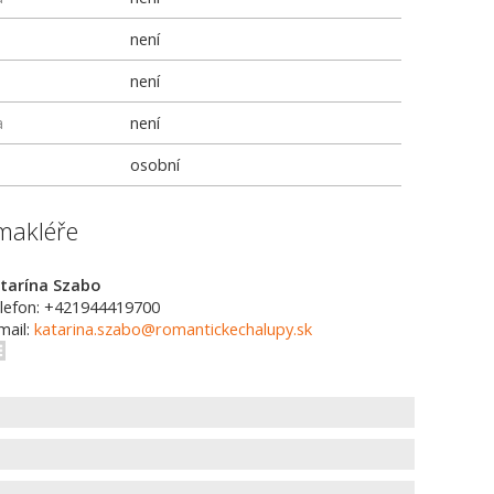
není
není
a
není
osobní
makléře
tarína Szabo
lefon: +421944419700
mail:
katarina.szabo@romantickechalupy.sk