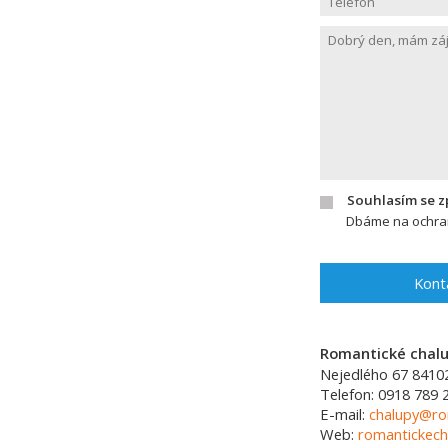
Souhlasím se 
Dbáme na ochran
Kont
Romantické chalup
Nejedlého 67
8410
Telefon:
0918 789 
E-mail:
chalupy@ro
Web:
romantickech